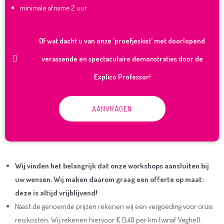
minimale afname 2 uur
Of wat dacht u van onze 'proefjeskist' met doorlopend
verassende en spectaculaire demonstraties door de
Explico Professor!
AANVRAGEN
Wij vinden het belangrijk dat onze workshops aansluiten bij
uw wensen. Wij maken daarom graag een offerte op maat:
deze is altijd vrijblijvend!
Naast de genoemde prijzen rekenen wij een vergoeding voor onze
reiskosten. Wij rekenen hiervoor € 0,40 per km (vanaf Veghel).