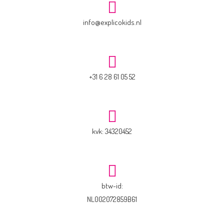
info@explicokids.nl
+31 6 28 61 05 52
kvk: 34320452
btw-id:
NL002072859B61