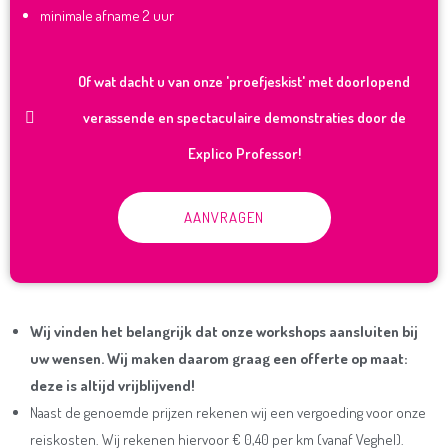
minimale afname 2 uur
Of wat dacht u van onze 'proefjeskist' met doorlopend
verassende en spectaculaire demonstraties door de
Explico Professor!
AANVRAGEN
Wij vinden het belangrijk dat onze workshops aansluiten bij
uw wensen. Wij maken daarom graag een offerte op maat:
deze is altijd vrijblijvend!
Naast de genoemde prijzen rekenen wij een vergoeding voor onze
reiskosten. Wij rekenen hiervoor € 0,40 per km (vanaf Veghel).