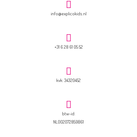
info@explicokids.nl
+31 6 28 61 05 52
kvk: 34320452
btw-id:
NL002072859B61